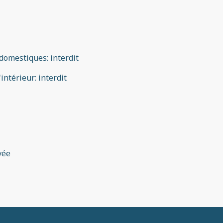
domestiques
:
interdit
'intérieur
:
interdit
vée