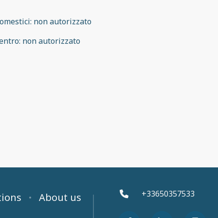
omestici
:
non autorizzato
entro
:
non autorizzato
+33650357533
tions
About us