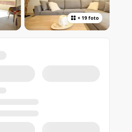
+
19 foto