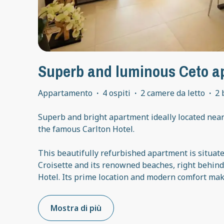
Superb and luminous Ceto a
Appartamento
·
4 ospiti
·
2 camere da letto
·
2 
Superb and bright apartment ideally located near 
the famous Carlton Hotel.
This beautifully refurbished apartment is situate
Croisette and its renowned beaches, right behind
Hotel. Its prime location and modern comfort mak
Mostra di più